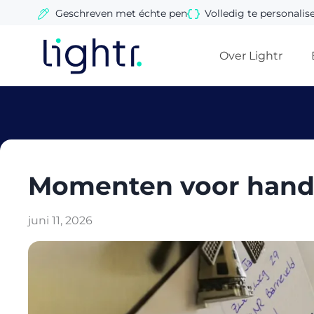
Ga
Geschreven met échte pen
Volledig te personalis
naar
de
Over Lightr
inhoud
Momenten voor hand
juni 11, 2026