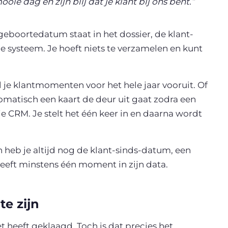
ie dag en zijn blij dat je klant bij ons bent.”
geboortedatum staat in het dossier, de klant-
 systeem. Je hoeft niets te verzamelen en kunt
l je klantmomenten voor het hele jaar vooruit. Of
omatisch een kaart de deur uit gaat zodra een
e CRM. Je stelt het één keer in en daarna wordt
heb je altijd nog de klant-sinds-datum, een
eeft minstens één moment in zijn data.
te zijn
 heeft geklaagd. Toch is dat precies het