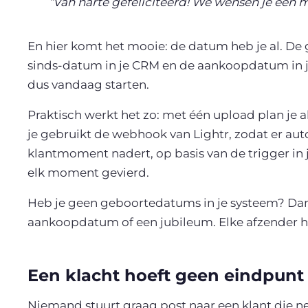
“Van harte gefeliciteerd! We wensen je een moo
En hier komt het mooie: de datum heb je al. De 
sinds-datum in je CRM en de aankoopdatum in je
dus vandaag starten.
Praktisch werkt het zo: met één upload plan je a
je gebruikt de webhook van Lightr, zodat er aut
klantmoment nadert, op basis van de trigger in j
elk moment gevierd.
Heb je geen geboortedatums in je systeem? Dan 
aankoopdatum of een jubileum. Elke afzender h
Een klacht hoeft geen eindpunt 
Niemand stuurt graag post naar een klant die net