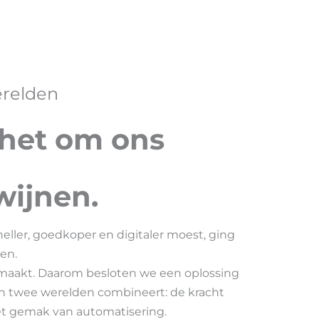
erelden
het om ons
wijnen
.
neller, goedkoper en digitaler moest, ging
en.
il maakt. Daarom besloten we een oplossing
n twee werelden combineert: de kracht
et gemak van automatisering.