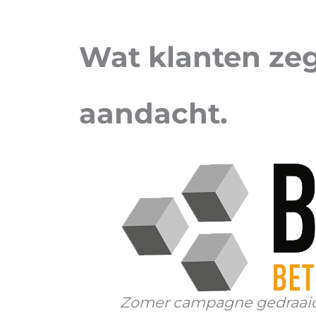
Wat klanten zeg
aandacht
.
Zomer campagne gedraaid o