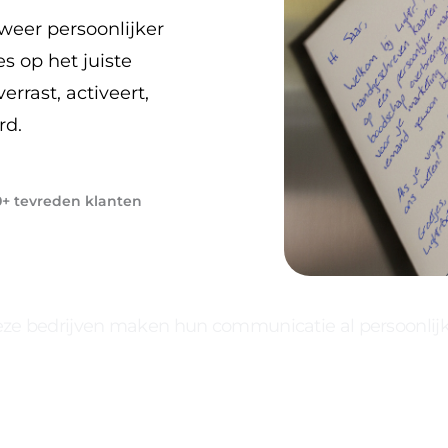
weer persoonlijker
s op het juiste
errast, activeert,
rd.
+ tevreden klanten
ze bedrijven maken hun communicatie al persoonlijk