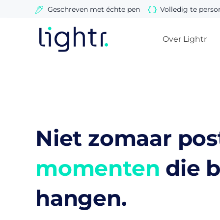
Ga
Geschreven met échte pen
Volledig te perso
naar
de
Over Lightr
inhoud
Niet zomaar pos
momenten
die b
hangen.