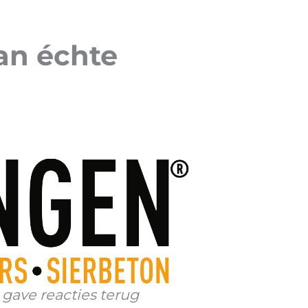
an échte
gave reacties terug