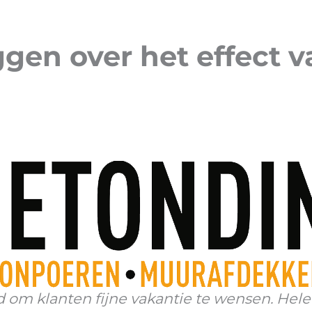
gen over het effect v
m klanten fijne vakantie te wensen. Hele 