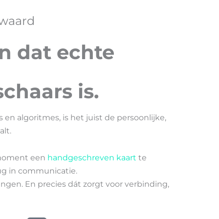
 waard
n dat echte
chaars is
.
s en algoritmes, is het juist de persoonlijke,
lt.
e moment een
handgeschreven kaart
te
rug in communicatie.
t hangen. En precies dát zorgt voor verbinding,