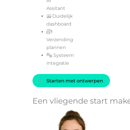
AI
Assitant
Duidelijk
dashboard
Verzending
plannen
Systeem
integratie
Starten met ontwerpen
Een vliegende start mak