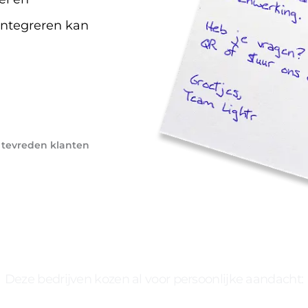
integreren kan
 tevreden klanten
Deze bedrijven kozen al voor persoonlijke aandacht: