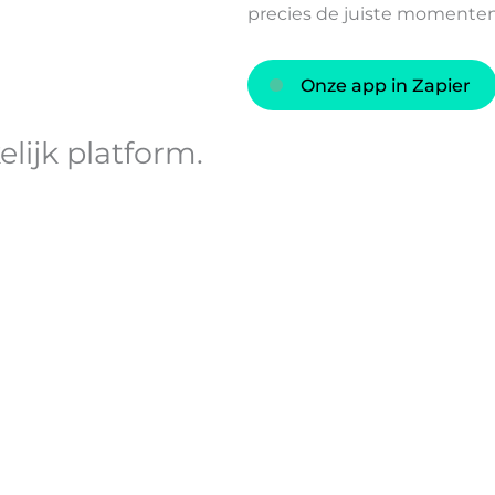
precies de juiste momenten
Onze app in Zapier
lijk platform
.