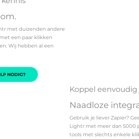
 kennis
com
.
ghtr met duizenden andere
met een paar klikken
en. Wij hebben al een
LP NODIG?
Koppel eenvoudig j
Naadloze integra
Gebruik je liever Zapier? Ge
Lightr met meer dan 5000 po
tools met slechts enkele kl