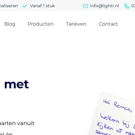
naliseren
Vanaf 1 stuk
info@lightr.nl
0
Blog
Producten
Tarieven
Contact
g
met
arten vanuit
el én