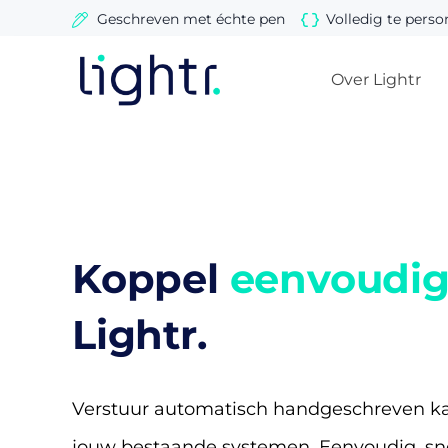
Ga
Geschreven met échte pen
Volledig te perso
naar
de
Over Lightr
inhoud
Koppel
eenvoudi
Lightr.
Verstuur automatisch handgeschreven ka
jouw bestaande systemen. Eenvoudig, sn