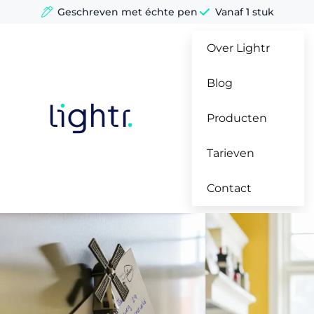
Ga
Geschreven met échte pen
Vanaf 1 stuk
naar
de
Over Lightr
inhoud
Blog
Producten
Tarieven
Contact
Momenten
voor
handgeschreven
kaarten