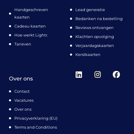
Handgeschreven
Lead generatie
kaarten
Bedanken na bestelling
Cadeau kaarten
Reviews ontvangen
Hoe werkt Lightr.
Klachten opvolging
Tarieven
Verjaardagskaarten
Kerstkaarten
L
I
F
Over ons
i
n
a
n
s
c
Contact
k
t
e
Vacatures
e
a
b
d
g
o
Over ons
i
r
o
Privacyverklaring (EU)
n
a
k
Terms and Conditions
m