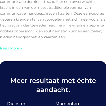
communicatie domineert, schuilt er een onverwachte
kracht in een van de meest traditionele vormen van
communicatie: handgeschreven kaarten. Deze eenvoudige
gebaren brengen tal van voordelen met zich mee, vooral als
het gaat om klanttevredenheid. Terwijl e-mails en geprinte
notities onpersoonlijk en routinematig kunnen aanvoelen,
bieden handgeschreven kaarten een
Read More »
Meer
resultaat
met échte
aandacht.
Diensten
Momenten