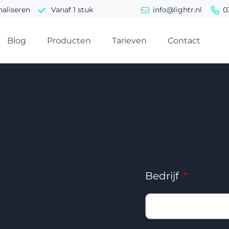
naliseren
Vanaf 1 stuk
info@lightr.nl
0
Blog
Producten
Tarieven
Contact
Bedrijf