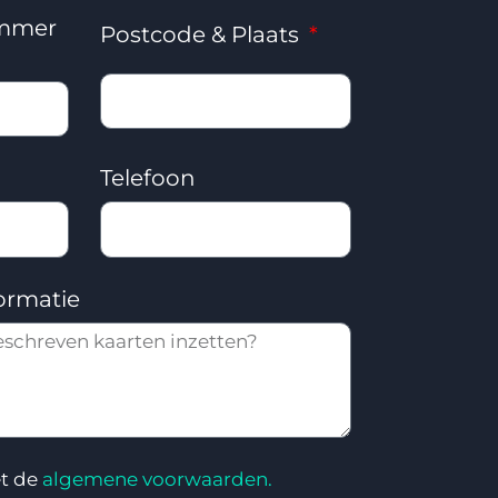
ummer
Postcode & Plaats
Telefoon
ormatie
et de
algemene voorwaarden.