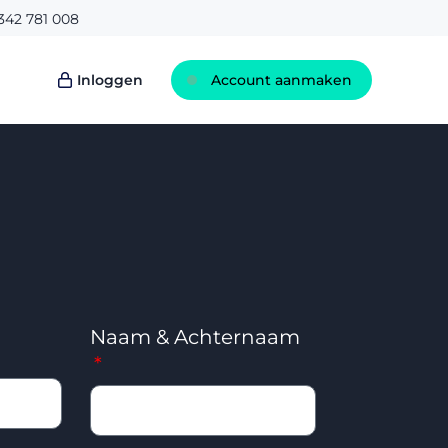
342 781 008
Inloggen
Account aanmaken
Naam & Achternaam