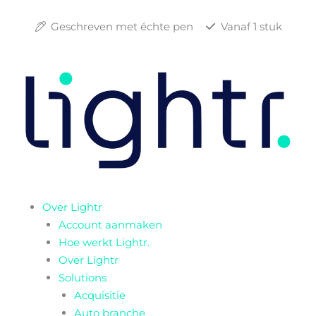
Ga
naar
Geschreven met échte pen
Vanaf 1 stuk
de
inhoud
Over Lightr
Account aanmaken
Hoe werkt Lightr.
Over Lightr
Solutions
Acquisitie
Auto branche